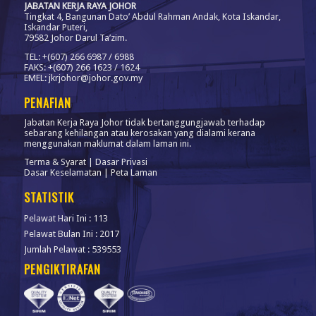
JABATAN KERJA RAYA JOHOR
Tingkat 4, Bangunan Dato’ Abdul Rahman Andak, Kota Iskandar,
Iskandar Puteri,
79582 Johor Darul Ta’zim.
TEL: +(607) 266 6987 / 6988
FAKS: +(607) 266 1623 / 1624
EMEL: jkrjohor@johor.gov.my
PENAFIAN
Jabatan Kerja Raya Johor tidak bertanggungjawab terhadap
sebarang kehilangan atau kerosakan yang dialami kerana
menggunakan maklumat dalam laman ini.
Terma & Syarat
|
Dasar Privasi
Dasar Keselamatan
|
Peta Laman
STATISTIK
Pelawat Hari Ini : 113
Pelawat Bulan Ini : 2017
Jumlah Pelawat : 539553
PENGIKTIRAFAN