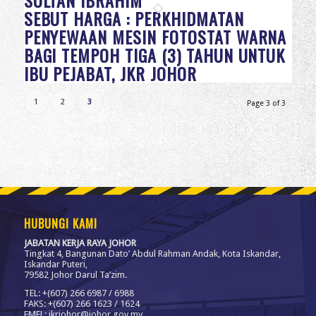
SULTAN IBRAHIM
SEBUT HARGA : PERKHIDMATAN
PENYEWAAN MESIN FOTOSTAT WARNA
BAGI TEMPOH TIGA (3) TAHUN UNTUK
IBU PEJABAT, JKR JOHOR
1
2
3
Page 3 of 3
HUBUNGI KAMI
JABATAN KERJA RAYA JOHOR
Tingkat 4, Bangunan Dato’ Abdul Rahman Andak, Kota Iskandar,
Iskandar Puteri,
79582 Johor Darul Ta’zim.
TEL: +(607) 266 6987 / 6988
FAKS: +(607) 266 1623 / 1624
EMEL: jkrjohor@johor.gov.my