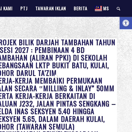
I KAMI
PTJ
TAWARAN IKLAN
BERITA
MS
Open 
ROJEK BILIK DARJAH TAMBAHAN TAHUN
 SESI 2027 : PEMBINAAN 4 BD
AMBAHAN (ALIRAN PPKI) DI SEKOLAH
EBANGSAAN LKTP BUKIT BATU, KULAI,
OHOR DARUL TA’ZIM
ERJA-KERJA MEMBAIKI PERMUKAAN
ALAN SECARA ‟MILLING & INLAY” 50MM
ERTA KERJA-KERJA BERKAITAN DI
ALUAN J232, JALAN PINTAS SENGKANG –
ELDA INAS SEKSYEN 5.40 HINGGA
EKSYEN 5.65, DALAM DAERAH KULAI,
OHOR (TAWARAN SEMULA)