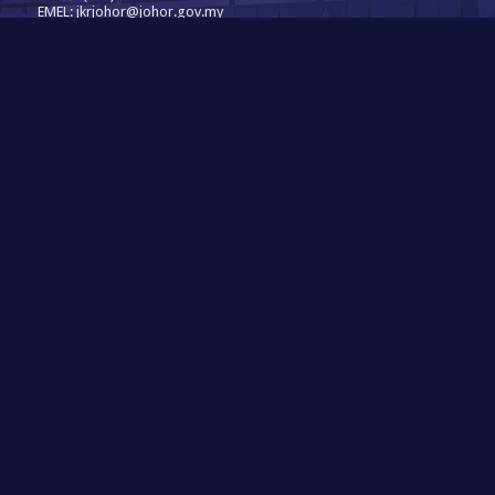
EMEL: jkrjohor@johor.gov.my
PENAFIAN
Jabatan Kerja Raya Johor tidak bertanggungjawab terhadap
sebarang kehilangan atau kerosakan yang dialami kerana
menggunakan maklumat dalam laman ini.
Terma & Syarat
|
Dasar Privasi
Dasar Keselamatan
|
Peta Laman
STATISTIK
Pelawat Hari Ini : 293
Pelawat Bulan Ini : 3357
Jumlah Pelawat : 540893
PENGIKTIRAFAN
MEDIA SOSIAL
Hak Cipta Terpelihara © 2026 Jabatan Kerja Raya Johor.