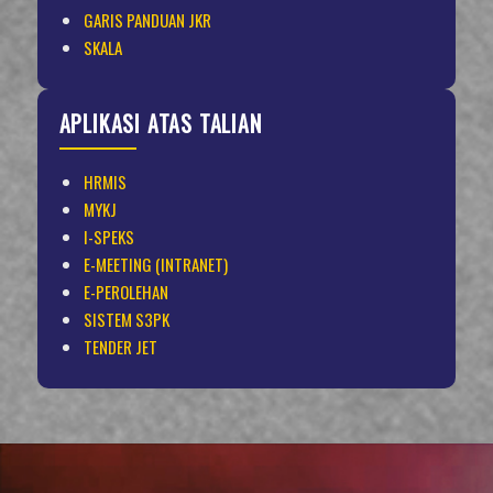
GARIS PANDUAN JKR
SKALA
APLIKASI ATAS TALIAN
HRMIS
MYKJ
I-SPEKS
E-MEETING (INTRANET)
E-PEROLEHAN
SISTEM S3PK
TENDER JET