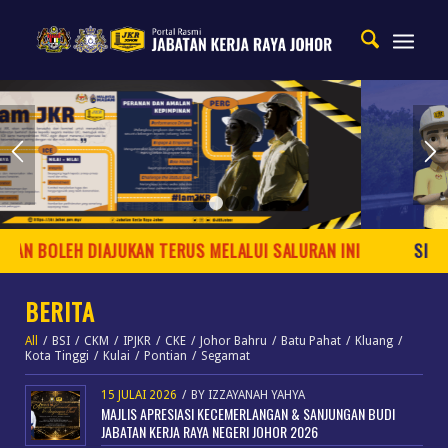
1
2
3
4
 BOLEH DIAJUKAN TERUS MELALUI SALURAN INI
SISTEM 
BERITA
All
/
BSI
/
CKM
/
IPJKR
/
CKE
/
Johor Bahru
/
Batu Pahat
/
Kluang
/
Kota Tinggi
/
Kulai
/
Pontian
/
Segamat
15 JULAI 2026
/
BY
IZZAYANAH YAHYA
MAJLIS APRESIASI KECEMERLANGAN & SANJUNGAN BUDI
JABATAN KERJA RAYA NEGERI JOHOR 2026