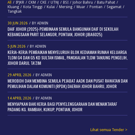
All
/
IPJKR
/
CKM
/
CKE
/
UTNJ
/
BSI
/
Johor Bahru
/
Batu Pahat
/
Kluang
/
Kota Tinggi
/
Kulai
/
Mersing
/
Muar
/
Pontian
/
Segamat
/
Tangkak
30 JUN 2026
/
BY
ADMIN
DAIF JOHOR (2025)-PEMBINAAN SEMULA BANGUNAN DAIF DI SEKOLAH
KEBANGSAAN PARIT SELANGOR, PONTIAN, JOHOR (JBA6025)
5 JUN 2026
/
BY
ADMIN
KERJA-KERJA PEMBAIKAN MENYELURUH BLOK KEDIAMAN RUMAH KELUARGA
TLDM G4 DAN G5 KD SULTAN ISMAIL, PANGKALAN TLDM TANJUNG PENGELIH,
JOHOR DARUL TA’ZIM
29 APRIL 2026
/
BY
ADMIN
MEROBOH DAN MEMBINA SEMULA PEJABAT AADK DAN PUSAT RAWATAN DAN
PEMULIHAN DALAM KOMUNITI (RPDK) DAERAH JOHOR BAHRU, JOHOR
14 APRIL 2026
/
BY
ADMIN
MENYIAPKAN BAKI KERJA BAGI PENYELENGGARAAN DAN MENAIKTARAF
PADANG KG. RAMBAH, KUKUP, PONTIAN, JOHOR
Lihat semua Tender >