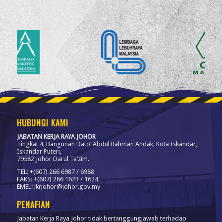
HUBUNGI KAMI
JABATAN KERJA RAYA JOHOR
Tingkat 4, Bangunan Dato’ Abdul Rahman Andak, Kota Iskandar,
Iskandar Puteri,
79582 Johor Darul Ta’zim.
TEL: +(607) 266 6987 / 6988
FAKS: +(607) 266 1623 / 1624
EMEL: jkrjohor@johor.gov.my
PENAFIAN
Jabatan Kerja Raya Johor tidak bertanggungjawab terhadap