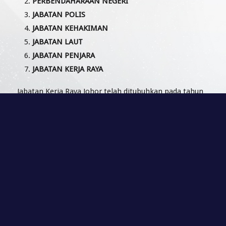
PERBENDAHARAAN NEGERI
JABATAN POLIS
JABATAN KEHAKIMAN
JABATAN LAUT
JABATAN PENJARA
JABATAN KERJA RAYA
Jabatan Kerja Raya Johor telah ditubuhkan pada tahun
1873 dan telah dikenali sebagai Jabatan Tanah dan
Kerja Raya. Jabatan ini serta jabatan-jabatan lain yang
ada pada ketika itu kebanyakan mengambil khidmat
pegawai-pegawai berbangsa Eropah secara kontrak.
Kesemua Jabatan ini telah diletakkan dibawah kawalan
Setiausaha Kerajaan Negeri Johor.
Pada tahun 1883, terdapat pengkhususan tugas yang
lebih jelas dengan pengasingan Jabatan Kerja Raya
daripada Jabatan Tanah dan diletakkan dibawah
seorang Pesuruhjaya British secara kontrak. Jabatan ini
berpusat di Johor Bharu.
Pada tahun 1901, pentadbiran jabatan diletakkan