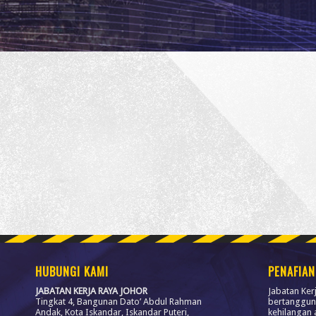
HUBUNGI KAMI
PENAFIAN
JABATAN KERJA RAYA JOHOR
Jabatan Ker
Tingkat 4, Bangunan Dato’ Abdul Rahman
bertanggun
Andak, Kota Iskandar, Iskandar Puteri,
kehilangan 