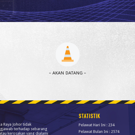
– AKAN DATANG –
STATISTIK
ja Raya Johor tidak
Pelawat Hari Ini : 234
gjawab terhadap sebarang
Pelawat Bulan Ini : 2574
atau kerosakan yang dialami