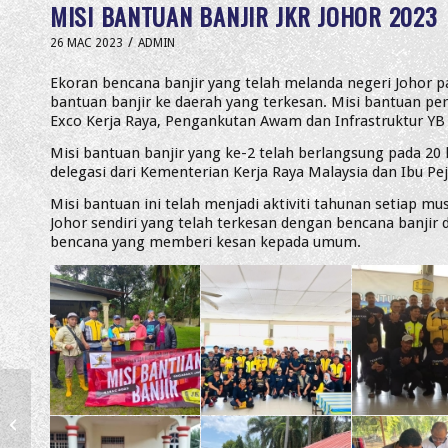
MISI BANTUAN BANJIR JKR JOHOR 2023
/
26 MAC 2023
ADMIN
Ekoran bencana banjir yang telah melanda negeri Johor p
bantuan banjir ke daerah yang terkesan. Misi bantuan pe
Exco Kerja Raya, Pengankutan Awam dan Infrastruktur YB 
Misi bantuan banjir yang ke-2 telah berlangsung pada 20
delegasi dari Kementerian Kerja Raya Malaysia dan Ibu Pej
Misi bantuan ini telah menjadi aktiviti tahunan setiap 
Johor sendiri yang telah terkesan dengan bencana banjir 
bencana yang memberi kesan kepada umum.
Laluan utama naiktaraf
Jalan Gelang Patah – Ulu
Choh beri keselesaan