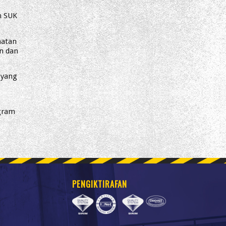
n SUK
matan
an dan
 yang
gram
PENGIKTIRAFAN