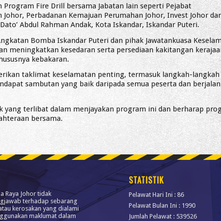
 Program Fire Drill bersama Jabatan lain seperti Pejabat
 Johor, Perbadanan Kemajuan Perumahan Johor, Invest Johor da
to’ Abdul Rahman Andak, Kota Iskandar, Iskandar Puteri.
 Angkatan Bomba Iskandar Puteri dan pihak Jawatankuasa Kesela
ujuan meningkatkan kesedaran serta persediaan kakitangan keraja
hususnya kebakaran.
ikan taklimat keselamatan penting, termasuk langkah-langkah
mendapat sambutan yang baik daripada semua peserta dan berjalan
 yang terlibat dalam menjayakan program ini dan berharap pro
jahteraan bersama.
STATISTIK
ja Raya Johor tidak
Pelawat Hari Ini : 86
gjawab terhadap sebarang
Pelawat Bulan Ini : 1990
atau kerosakan yang dialami
ggunakan maklumat dalam
Jumlah Pelawat : 539526