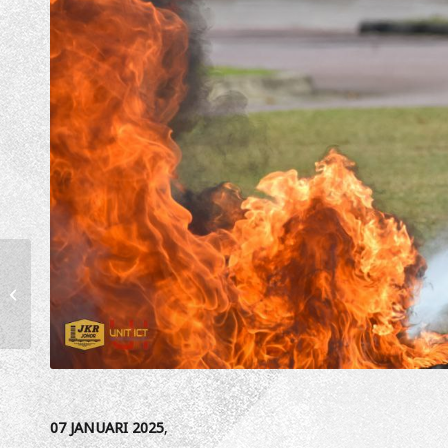
PELANTIKAN PENGARAH
JABATAN KERJA RAYA
NEGERI JOHOR
07 JANUARI 2025
,