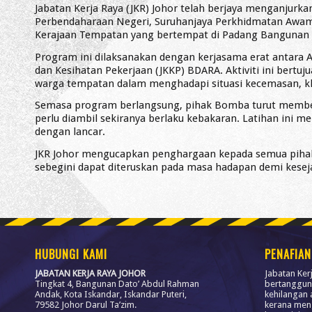
Jabatan Kerja Raya (JKR) Johor telah berjaya menganjurkan
Perbendaharaan Negeri, Suruhanjaya Perkhidmatan Awam
Kerajaan Tempatan yang bertempat di Padang Bangunan Da
Program ini dilaksanakan dengan kerjasama erat antara
dan Kesihatan Pekerjaan (JKKP) BDARA. Aktiviti ini bert
warga tempatan dalam menghadapi situasi kecemasan, k
Semasa program berlangsung, pihak Bomba turut member
perlu diambil sekiranya berlaku kebakaran. Latihan ini 
dengan lancar.
JKR Johor mengucapkan penghargaan kepada semua pihak
sebegini dapat diteruskan pada masa hadapan demi kese
HUBUNGI KAMI
PENAFIAN
JABATAN KERJA RAYA JOHOR
Jabatan Ker
Tingkat 4, Bangunan Dato’ Abdul Rahman
bertanggun
Andak, Kota Iskandar, Iskandar Puteri,
kehilangan 
79582 Johor Darul Ta’zim.
kerana men