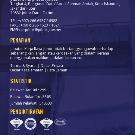
Tingkat 4, Bangunan Dato’ Abdul Rahman Andak, Kota Iskandar,
Iskandar Puteri,
79582 Johor Darul Ta’zim.
TEL: +(607) 266 6987 / 6988
FAKS: +(607) 266 1623 / 1624
EMEL: jkrjohor@johor.gov.my
PENAFIAN
Jabatan Kerja Raya Johor tidak bertanggungjawab terhadap
sebarang kehilangan atau kerosakan yang dialami kerana
menggunakan maklumat dalam laman ini.
Terma & Syarat
|
Dasar Privasi
Dasar Keselamatan
|
Peta Laman
STATISTIK
Pelawat Hari Ini : 299
Pelawat Bulan Ini : 3363
Jumlah Pelawat : 540899
PENGIKTIRAFAN