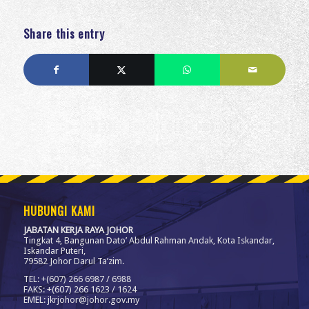
Share this entry
HUBUNGI KAMI
JABATAN KERJA RAYA JOHOR
Tingkat 4, Bangunan Dato’ Abdul Rahman Andak, Kota Iskandar,
Iskandar Puteri,
79582 Johor Darul Ta’zim.
TEL: +(607) 266 6987 / 6988
FAKS: +(607) 266 1623 / 1624
EMEL: jkrjohor@johor.gov.my