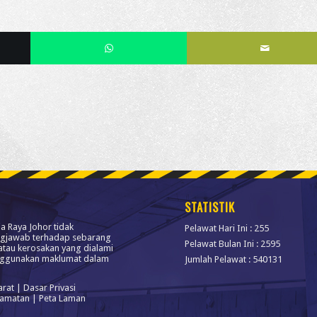
STATISTIK
ja Raya Johor tidak
Pelawat Hari Ini : 255
gjawab terhadap sebarang
Pelawat Bulan Ini : 2595
atau kerosakan yang dialami
ggunakan maklumat dalam
Jumlah Pelawat : 540131
arat
|
Dasar Privasi
lamatan
|
Peta Laman