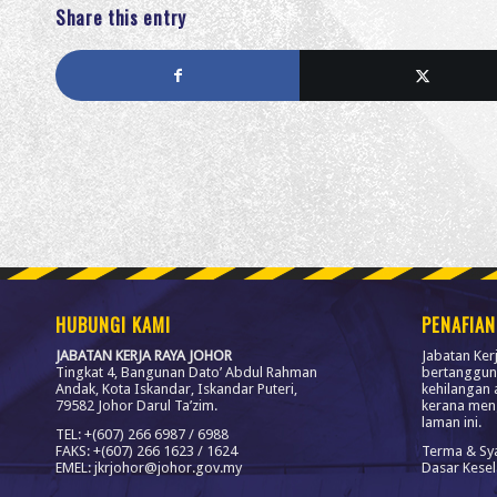
Share this entry
HUBUNGI KAMI
PENAFIAN
JABATAN KERJA RAYA JOHOR
Jabatan Ker
Tingkat 4, Bangunan Dato’ Abdul Rahman
bertanggun
Andak, Kota Iskandar, Iskandar Puteri,
kehilangan 
79582 Johor Darul Ta’zim.
kerana men
laman ini.
TEL: +(607) 266 6987 / 6988
FAKS: +(607) 266 1623 / 1624
Terma & Sy
EMEL: jkrjohor@johor.gov.my
Dasar Kese