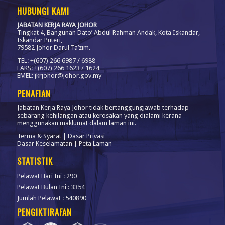
HUBUNGI KAMI
JABATAN KERJA RAYA JOHOR
Tingkat 4, Bangunan Dato’ Abdul Rahman Andak, Kota Iskandar,
Iskandar Puteri,
79582 Johor Darul Ta’zim.
TEL: +(607) 266 6987 / 6988
FAKS: +(607) 266 1623 / 1624
EMEL: jkrjohor@johor.gov.my
PENAFIAN
Jabatan Kerja Raya Johor tidak bertanggungjawab terhadap
sebarang kehilangan atau kerosakan yang dialami kerana
menggunakan maklumat dalam laman ini.
Terma & Syarat
|
Dasar Privasi
Dasar Keselamatan
|
Peta Laman
STATISTIK
Pelawat Hari Ini : 290
Pelawat Bulan Ini : 3354
Jumlah Pelawat : 540890
PENGIKTIRAFAN