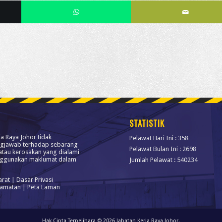
STATISTIK
ja Raya Johor tidak
Pelawat Hari Ini : 358
gjawab terhadap sebarang
Pelawat Bulan Ini : 2698
atau kerosakan yang dialami
ggunakan maklumat dalam
Jumlah Pelawat : 540234
arat
|
Dasar Privasi
lamatan
|
Peta Laman
Hak Cipta Terpelihara © 2026 Jabatan Kerja Raya Johor.