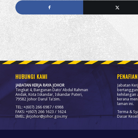
HUBUNGI KAMI
PENAFIAN
JABATAN KERJA RAYA JOHOR
Jabatan Ker
Tingkat 4, Bangunan Dato’ Abdul Rahman
bertanggun
Andak, Kota Iskandar, Iskandar Puteri,
kehilangan 
79582 Johor Darul Ta’zim.
kerana men
laman ini.
TEL: +(607) 266 6987 / 6988
FAKS: +(607) 266 1623 / 1624
Terma & Sy
EMEL: jkrjohor@johor.gov.my
Dasar Kese