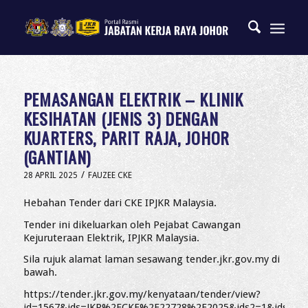
PEMASANGAN ELEKTRIK – KLINIK
KESIHATAN (JENIS 3) DENGAN
KUARTERS, PARIT RAJA, JOHOR
(GANTIAN)
/
28 APRIL 2025
FAUZEE CKE
Hebahan Tender dari CKE IPJKR Malaysia.
Tender ini dikeluarkan oleh Pejabat Cawangan
Kejuruteraan Elektrik, IPJKR Malaysia.
Sila rujuk alamat laman sesawang tender.jkr.gov.my di
bawah.
https://tender.jkr.gov.my/kenyataan/tender/view?
id=1567&ids=JKR%2FCKE%2F22728%2F2025&ids2=1&ids3=1