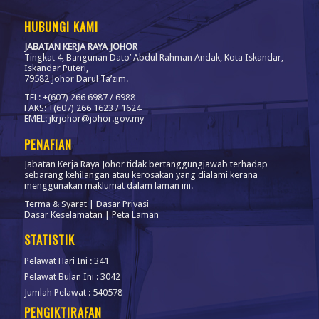
HUBUNGI KAMI
JABATAN KERJA RAYA JOHOR
Tingkat 4, Bangunan Dato’ Abdul Rahman Andak, Kota Iskandar,
Iskandar Puteri,
79582 Johor Darul Ta’zim.
TEL: +(607) 266 6987 / 6988
FAKS: +(607) 266 1623 / 1624
EMEL: jkrjohor@johor.gov.my
PENAFIAN
Jabatan Kerja Raya Johor tidak bertanggungjawab terhadap
sebarang kehilangan atau kerosakan yang dialami kerana
menggunakan maklumat dalam laman ini.
Terma & Syarat
|
Dasar Privasi
Dasar Keselamatan
|
Peta Laman
STATISTIK
Pelawat Hari Ini : 341
Pelawat Bulan Ini : 3042
Jumlah Pelawat : 540578
PENGIKTIRAFAN