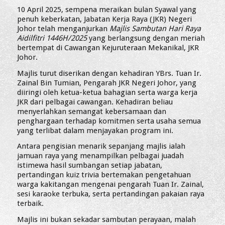
10 April 2025, sempena meraikan bulan Syawal yang
penuh keberkatan, Jabatan Kerja Raya (JKR) Negeri
Johor telah menganjurkan
Majlis Sambutan Hari Raya
Aidilfitri 1446H/2025
yang berlangsung dengan meriah
bertempat di Cawangan Kejuruteraan Mekanikal, JKR
Johor.
Majlis turut diserikan dengan kehadiran YBrs. Tuan Ir.
Zainal Bin Tumian, Pengarah JKR Negeri Johor, yang
diiringi oleh ketua-ketua bahagian serta warga kerja
JKR dari pelbagai cawangan. Kehadiran beliau
menyerlahkan semangat kebersamaan dan
penghargaan terhadap komitmen serta usaha semua
yang terlibat dalam menjayakan program ini.
Antara pengisian menarik sepanjang majlis ialah
jamuan raya yang menampilkan pelbagai juadah
istimewa hasil sumbangan setiap jabatan,
pertandingan kuiz trivia bertemakan pengetahuan
warga kakitangan mengenai pengarah Tuan Ir. Zainal,
sesi karaoke terbuka, serta pertandingan pakaian raya
terbaik.
Majlis ini bukan sekadar sambutan perayaan, malah