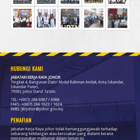
HUBUNGI KAMI
JABATAN KERJA RAYA JOHOR
Tingkat 4, Bangunan Dato’ Abdul Rahman Andak, Kota Iskandar,
Iskandar Puteri,
79582 Johor Darul Ta’zim.
TEL: +(607) 266 6987 / 6988
FAKS: +(607) 266 1623 / 1624
EMEL: jkrjohor@johor.gov.my
PENAFIAN
Jabatan Kerja Raya Johor tidak bertanggungjawab terhadap
sebarang kehilangan atau kerosakan yang dialami kerana
menggunakan maklumat dalam laman ini.