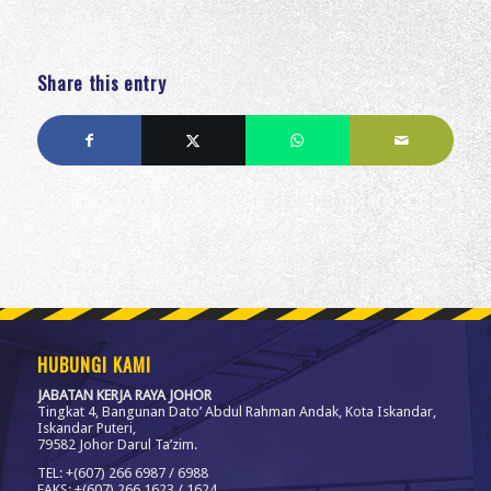
Share this entry
HUBUNGI KAMI
JABATAN KERJA RAYA JOHOR
Tingkat 4, Bangunan Dato’ Abdul Rahman Andak, Kota Iskandar,
Iskandar Puteri,
79582 Johor Darul Ta’zim.
TEL: +(607) 266 6987 / 6988
FAKS: +(607) 266 1623 / 1624