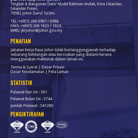
Tingkat 4, Bangunan Dato’ Abdul Rahman Andak, Kota Iskandar,
Iskandar Puteri,
79582 Johor Darul Ta’zim.
TEL: +(607) 266 6987 / 6988
FAKS: +(607) 266 1623 / 1624
EMEL: jkrjohor@johor.gov.my
PENAFIAN
Jabatan Kerja Raya Johor tidak bertanggungjawab terhadap
sebarang kehilangan atau kerosakan yang dialami kerana
menggunakan maklumat dalam laman ini.
Terma & Syarat
|
Dasar Privasi
Dasar Keselamatan
|
Peta Laman
STATISTIK
Pelawat Hari Ini : 301
Pelawat Bulan Ini : 3744
Jumlah Pelawat : 541280
PENGIKTIRAFAN