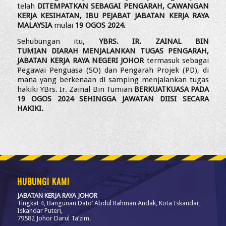
telah
DITEMPATKAN SEBAGAI PENGARAH, CAWANGAN
KERJA KESIHATAN, IBU PEJABAT JABATAN KERJA RAYA
MALAYSIA
mulai
19 OGOS 2024.
Sehubungan itu,
YBRS. IR. ZAINAL BIN
TUMIAN DIARAH MENJALANKAN TUGAS PENGARAH,
JABATAN KERJA RAYA NEGERI JOHOR
termasuk sebagai
Pegawai Penguasa (SO) dan Pengarah Projek (PD), di
mana yang berkenaan di samping menjalankan tugas
hakiki YBrs. Ir. Zainal Bin Tumian
BERKUATKUASA PADA
19 OGOS 2024 SEHINGGA JAWATAN DIISI SECARA
HAKIKI.
HUBUNGI KAMI
JABATAN KERJA RAYA JOHOR
Tingkat 4, Bangunan Dato’ Abdul Rahman Andak, Kota Iskandar,
Iskandar Puteri,
79582 Johor Darul Ta’zim.