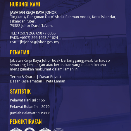
HUBUNGI KAMI
JABATAN KERJA RAYA JOHOR
Tingkat 4, Bangunan Dato’ Abdul Rahman Andak, Kota Iskandar,
Iskandar Puteri,
79582 Johor Darul Ta’zim.
TEL: +(607) 266 6987 / 6988
FAKS: +(607) 266 1623 / 1624
EMEL: jkrjohor@johor.gov.my
PENAFIAN
Jabatan Kerja Raya Johor tidak bertanggungjawab terhadap
sebarang kehilangan atau kerosakan yang dialami kerana
menggunakan maklumat dalam laman ini.
Terma & Syarat
|
Dasar Privasi
Dasar Keselamatan
|
Peta Laman
STATISTIK
Pelawat Hari Ini : 166
Pelawat Bulan Ini : 2070
Jumlah Pelawat : 539606
PENGIKTIRAFAN