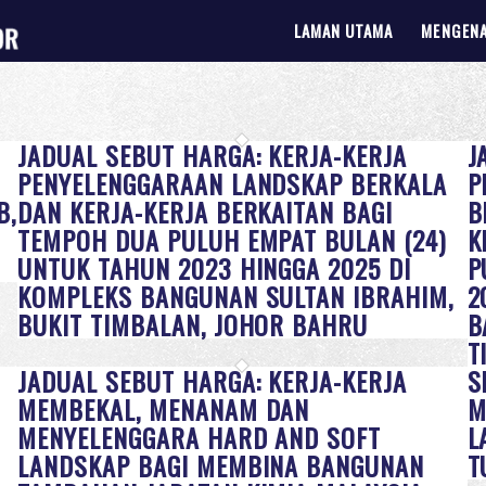
LAMAN UTAMA
MENGENA
JADUAL SEBUT HARGA: KERJA-KERJA
J
PENYELENGGARAAN LANDSKAP BERKALA
P
B,
DAN KERJA-KERJA BERKAITAN BAGI
B
TEMPOH DUA PULUH EMPAT BULAN (24)
K
UNTUK TAHUN 2023 HINGGA 2025 DI
P
KOMPLEKS BANGUNAN SULTAN IBRAHIM,
2
BUKIT TIMBALAN, JOHOR BAHRU
B
T
JADUAL SEBUT HARGA: KERJA-KERJA
S
MEMBEKAL, MENANAM DAN
M
MENYELENGGARA HARD AND SOFT
L
LANDSKAP BAGI MEMBINA BANGUNAN
T