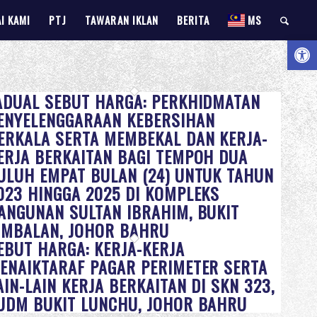
I KAMI
PTJ
TAWARAN IKLAN
BERITA
MS
Open 
ADUAL SEBUT HARGA: PERKHIDMATAN
ENYELENGGARAAN KEBERSIHAN
ERKALA SERTA MEMBEKAL DAN KERJA-
ERJA BERKAITAN BAGI TEMPOH DUA
ULUH EMPAT BULAN (24) UNTUK TAHUN
023 HINGGA 2025 DI KOMPLEKS
ANGUNAN SULTAN IBRAHIM, BUKIT
IMBALAN, JOHOR BAHRU
EBUT HARGA: KERJA-KERJA
ENAIKTARAF PAGAR PERIMETER SERTA
AIN-LAIN KERJA BERKAITAN DI SKN 323,
UDM BUKIT LUNCHU, JOHOR BAHRU