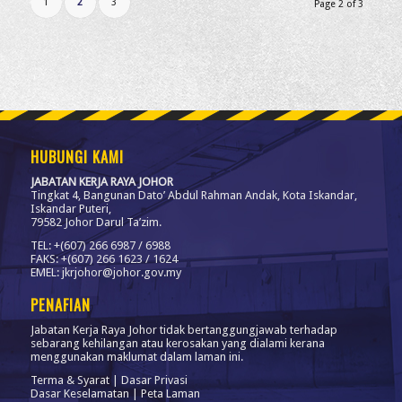
1
2
3
Page 2 of 3
HUBUNGI KAMI
JABATAN KERJA RAYA JOHOR
Tingkat 4, Bangunan Dato’ Abdul Rahman Andak, Kota Iskandar,
Iskandar Puteri,
79582 Johor Darul Ta’zim.
TEL: +(607) 266 6987 / 6988
FAKS: +(607) 266 1623 / 1624
EMEL: jkrjohor@johor.gov.my
PENAFIAN
Jabatan Kerja Raya Johor tidak bertanggungjawab terhadap
sebarang kehilangan atau kerosakan yang dialami kerana
menggunakan maklumat dalam laman ini.
Terma & Syarat
|
Dasar Privasi
Dasar Keselamatan
|
Peta Laman